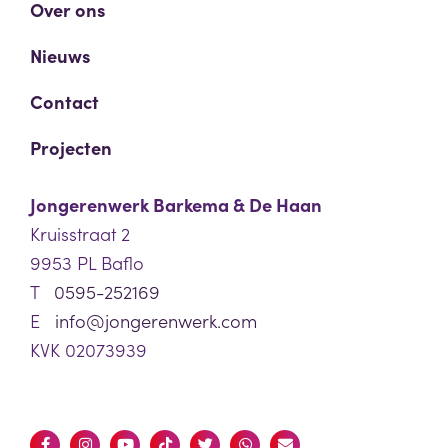
Over ons
Nieuws
Contact
Projecten
Jongerenwerk Barkema & De Haan
Kruisstraat 2
9953 PL Baflo
T
0595-252169
E
info@jongerenwerk.com
KVK 02073939
Volg ons
F
I
Y
T
T
W
E