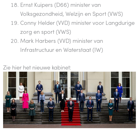
Ernst Kuipers (D66) minister van
Volksgezondheid, Welzijn en Sport (VWS)
Conny Helder (VVD) minister voor Langdurige
zorg en sport (VWS)
Mark Harbers (VVD) minister van
Infrastructuur en Waterstaat (IW)
Zie hier het nieuwe kabinet: