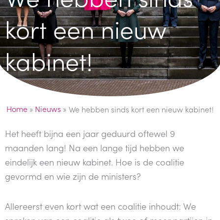
kort een nieuw
kabinet!
Home
»
Nieuws
»
We hebben sinds kort een nieuw kabinet!
Het heeft bijna een jaar geduurd oftewel 9
maanden lang! Na een lange tijd hebben we
eindelijk een nieuw kabinet. Hoe is de coalitie
gevormd en wie zijn de ministers?
Allereerst even kort wat een coalitie inhoudt: We
spreken van een coalitie als twee of meer partijen in