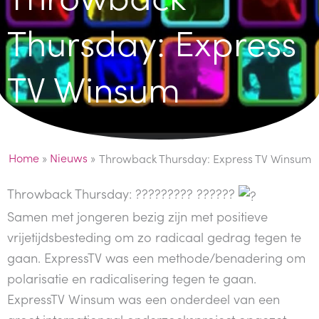
Thursday: Express
TV Winsum
Home
»
Nieuws
»
Throwback Thursday: Express TV Winsum
Throwback Thursday: ????????? ??????
Samen met jongeren bezig zijn met positieve
vrijetijdsbesteding om zo radicaal gedrag tegen te
gaan. ExpressTV was een methode/benadering om
polarisatie en radicalisering tegen te gaan.
ExpressTV Winsum was een onderdeel van een