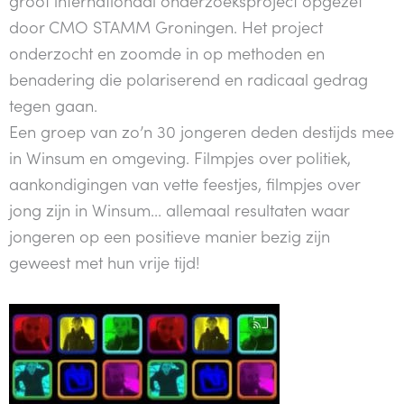
groot internationaal onderzoeksproject opgezet
door CMO STAMM Groningen. Het project
onderzocht en zoomde in op methoden en
benadering die polariserend en radicaal gedrag
tegen gaan.
Een groep van zo’n 30 jongeren deden destijds mee
in Winsum en omgeving. Filmpjes over politiek,
aankondigingen van vette feestjes, filmpjes over
jong zijn in Winsum... allemaal resultaten waar
jongeren op een positieve manier bezig zijn
geweest met hun vrije tijd!