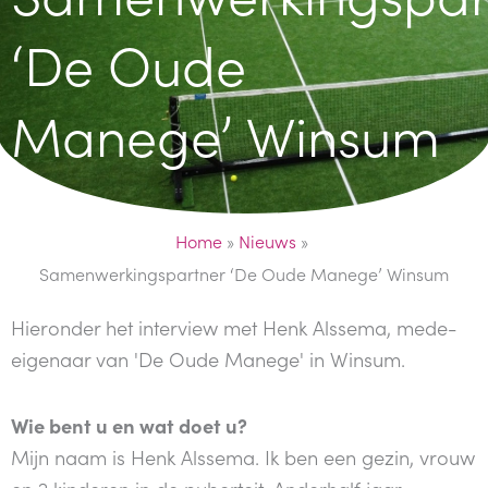
‘De Oude
Manege’ Winsum
Home
»
Nieuws
»
Samenwerkingspartner ‘De Oude Manege’ Winsum
Hieronder het interview met Henk Alssema, mede-
eigenaar van 'De Oude Manege' in Winsum.
Wie bent u en wat doet u?
Mijn naam is Henk Alssema. Ik ben een gezin, vrouw
en 2 kinderen in de puberteit. Anderhalf jaar