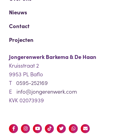
Nieuws
Contact
Projecten
Jongerenwerk Barkema & De Haan
Kruisstraat 2
9953 PL Baflo
T
0595-252169
E
info@jongerenwerk.com
KVK 02073939
Volg ons
F
I
Y
T
T
W
E
a
n
o
i
w
h
n